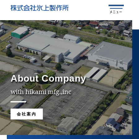
About Company
with hikami mfg.,inc
会社案内