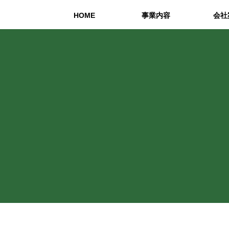
HOME
事業内容
会社
実装設備
品質管理
設計開発
環境への
働き