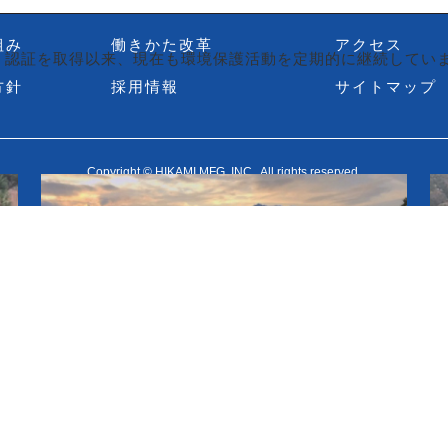
実装設備
品質管理
組み
働きかた改革
アクセス
』認証を取得以来、現在も環境保護活動を定期的に継続してい
方針
採用情報
サイトマップ
）
Copyright © HIKAMI MFG.,INC.. All rights reserved.