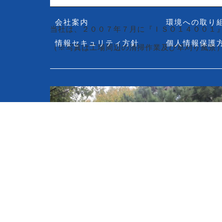
HOME
事業内容
会社案内
環境への取り
当社は、２００７年７月に『ＩＳＯ１４００１
情報セキュリティ方針
個人情報保護
（※写真は工場周辺の清掃作業及び草刈り風景