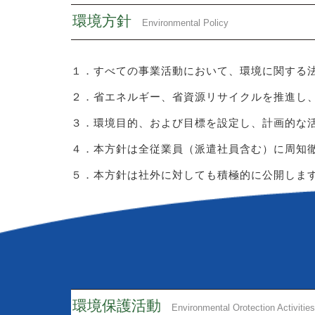
環境方針
Environmental Policy
１．すべての事業活動において、環境に関する
２．省エネルギー、省資源リサイクルを推進し
３．環境目的、および目標を設定し、計画的な
４．本方針は全従業員（派遣社員含む）に周知
５．本方針は社外に対しても積極的に公開し
環境保護活動
Environmental Orotection Activities