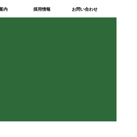
案内
採用情報
お問い合わせ
取り組み
方改革
情報セキュリティ方針
個人情報保護方針
サイトマップ
アクセス