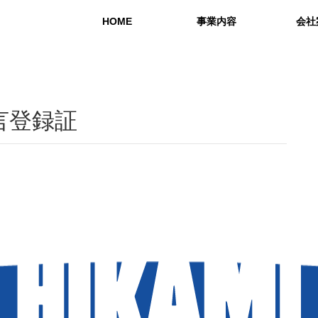
HOME
事業内容
会社
実装設備
品質管理
設計開発
環境への
働き
言登録証