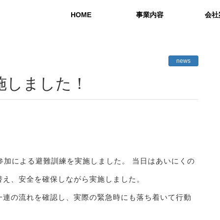
HOME
事業内容
会社
実装設備
品質管理
設計開発
環境への
働き
news
実施しました！
参加による避難訓練を実施しました。 当日はあいにくの
替え、安全を確保しながら実施しました。
一連の流れを確認し、実際の緊急時にも落ち着いて行動